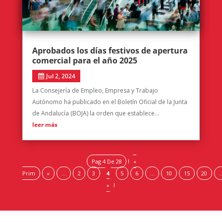
Aprobados los días festivos de apertura
comercial para el año 2025
Jul 2, 2024
La Consejería de Empleo, Empresa y Trabajo
Autónomo ha publicado en el Boletín Oficial de la Junta
de Andalucía (BOJA) la orden que establece...
leer más
Pag 4 De 28
«
Prim
«
...
2
3
4
5
6
...
10
15
20
..
»