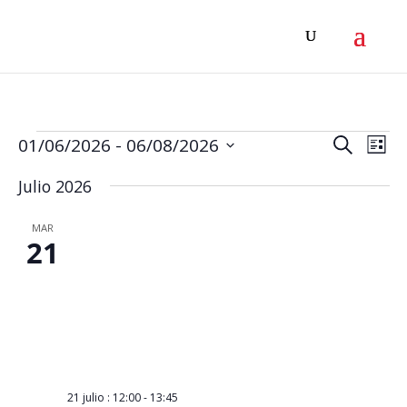
Eventos
Navega
Na
01/06/2026
 - 
06/08/2026
Buscar
Lista
de
de
Selecciona
Julio 2026
vis
la
búsqu
de
fecha.
y
MAR
Eve
21
vistas
de
Evento
21 julio : 12:00
-
13:45