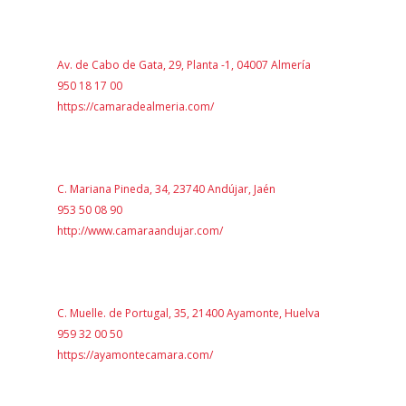
Av. de Cabo de Gata, 29, Planta -1, 04007 Almería
950 18 17 00
https://camaradealmeria.com/
C. Mariana Pineda, 34, 23740 Andújar, Jaén
953 50 08 90
http://www.camaraandujar.com/
C. Muelle. de Portugal, 35, 21400 Ayamonte, Huelva
959 32 00 50
https://ayamontecamara.com/