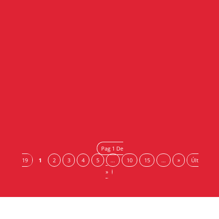
El Consejo Andaluz de Cámaras, en colaboración con la
Fundación Incyde y cofinanciado por el Fondo Social
Europeo+, lanza Talento 360: Impulso digital para tu
futuro laboral.Este...
Pag 1 De
19
1
2
3
4
5
...
10
15
...
»
Últ
»