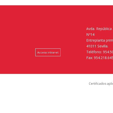
Avda. República
Nº14
Entreplanta pri
41011 Sevilla.
Teléfono: 954.5
Acceso intranet
Fax: 954.218.64
Certificados apl