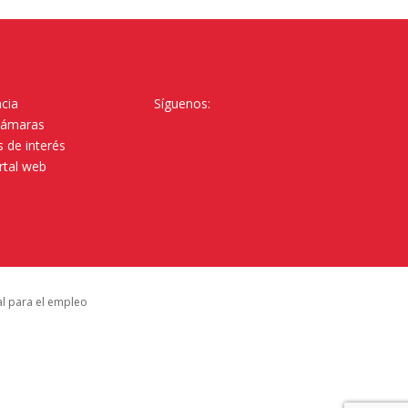
cia
Síguenos:
Cámaras
 de interés
rtal web
al para el empleo