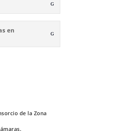
as en
nsorcio de la Zona
Cámaras.