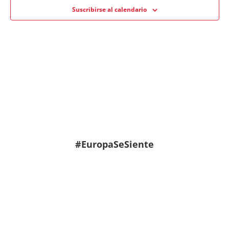
vistas
Suscribirse al calendario
de
Evento
#EuropaSeSiente