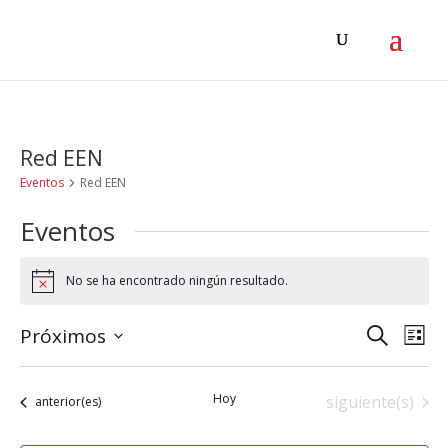
Red EEN
Eventos
Red EEN
Eventos
No se ha encontrado ningún resultado.
Aviso
Navega
Na
Próximos
Buscar
Lista
de
de
Selecciona
vis
la
búsqu
Hoy
Eventos
siguiente(s)
Eventos
anterior(es)
de
fecha.
y
Eve