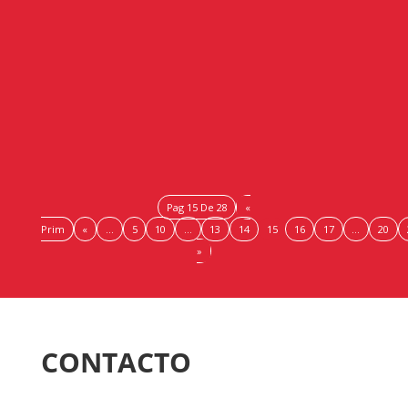
El primer webinario congregó a cerca de medio
centenar de participantes que conocieron las nuevas
técnicas y tendencias digitales para el crecimiento de
sus ventas El webinario...
Pag 15 De 28
«
Prim
«
...
5
10
...
13
14
15
16
17
...
20
»
CONTACTO