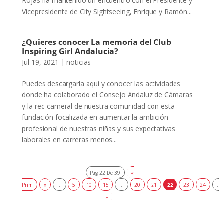
Rojas ha mantenido un encuentro con el Presidente y
Vicepresidente de City Sightseeing, Enrique y Ramón...
¿Quieres conocer La memoria del Club
Inspiring Girl Andalucía?
Jul 19, 2021
|
noticias
Puedes descargarla aquí y conocer las actividades
donde ha colaborado el Consejo Andaluz de Cámaras
y la red cameral de nuestra comunidad con esta
fundación focalizada en aumentar la ambición
profesional de nuestras niñas y sus expectativas
laborales en carreras menos...
Pag 22 De 39
«
Prim
«
...
5
10
15
...
20
21
22
23
24
.
»