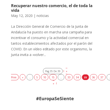
Recuperar nuestro comercio, el de toda la
vida
May 12, 2020
|
noticias
La Dirección General de Comercio de la Junta de
Andalucía ha puesto en marcha una campaña para
incentivar el consumo y la actividad comercial en
tantos establecimientos afectados por el parón del
COVID. En un vídeo editado por este organismo, la
Junta invita a «volver...
Pag 35 De 39
«
Prim
«
...
5
10
15
...
33
34
35
36
37
.
»
#EuropaSeSiente