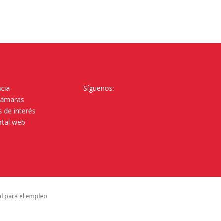
cia
Síguenos:
Cámaras
 de interés
rtal web
al para el empleo