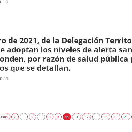
ID-19
o de 2021, de la Delegación Territo
e adoptan los niveles de alerta sani
onden, por razón de salud pública 
os que se detallan.
ID-19
 Prim
«
...
5
...
8
9
10
11
12
...
15
20
25