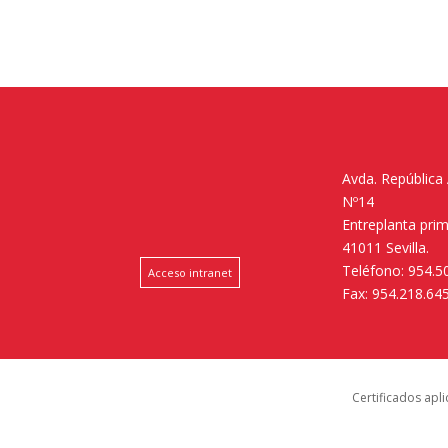
Avda. República
Nº14
Entreplanta pri
41011 Sevilla.
Teléfono: 954.5
Acceso intranet
Fax: 954.218.64
Certificados apl