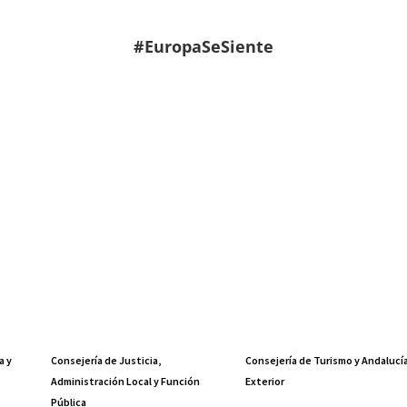
#EuropaSeSiente
a y
Consejería de Justicia,
Consejería de Turismo y Andalucí
Administración Local y Función
Exterior
Pública