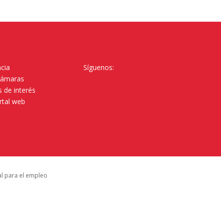
cia
Síguenos:
Cámaras
 de interés
rtal web
al para el empleo