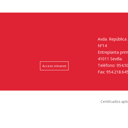
Avda. República
Nº14
Entreplanta pri
41011 Sevilla.
Teléfono: 954.5
Acceso intranet
Fax: 954.218.64
Certificados apl