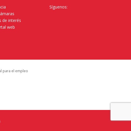
cia
Síguenos:
Cámaras
 de interés
rtal web
al para el empleo
s