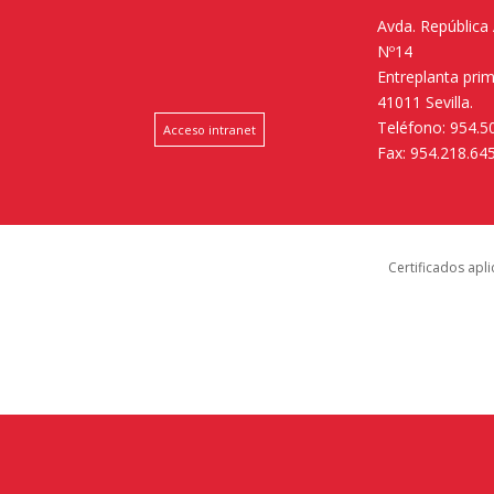
Avda. República
Nº14
Entreplanta pri
41011 Sevilla.
Teléfono: 954.5
Acceso intranet
Fax: 954.218.64
Certificados apl