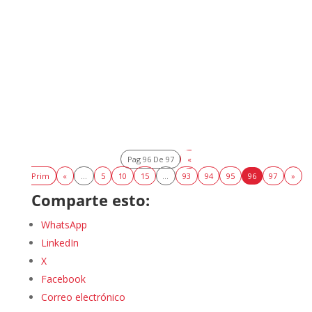
Pag 96 De 97
«
Prim
«
...
5
10
15
...
93
94
95
96
97
»
Comparte esto:
WhatsApp
LinkedIn
X
Facebook
Correo electrónico