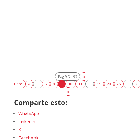
Sevilla, 15 de octubre de 2025 — El Palacio de
Congresos y Exposiciones FIBES de Sevilla ha acogido
hoy la inauguración de la vigésima edición de Andalucía
Trade Global, el mayor...
Pag 9 De 97
«
Prim
«
...
7
8
9
10
11
...
15
20
25
...
»
»
Comparte esto:
WhatsApp
LinkedIn
X
Facebook