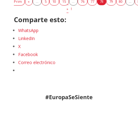
Prim
«
...
5
10
15
...
76
77
78
79
80
...
»
Comparte esto:
WhatsApp
LinkedIn
X
Facebook
Correo electrónico
#EuropaSeSiente