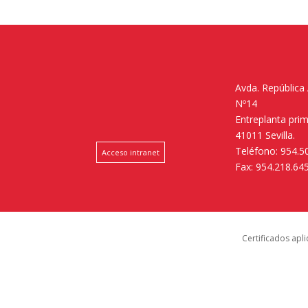
Avda. República
Nº14
Entreplanta pri
41011 Sevilla.
Teléfono: 954.5
Acceso intranet
Fax: 954.218.64
Certificados apl