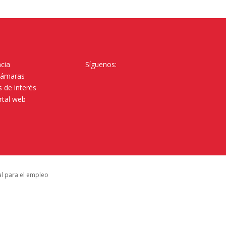
cia
Síguenos:
Cámaras
 de interés
rtal web
al para el empleo