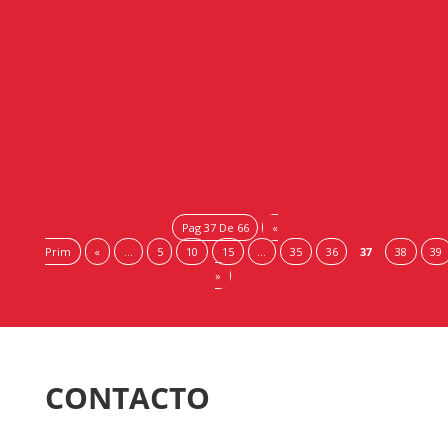
La incorporación de la red cameral responde a su
compromiso por la sostenibilidad y a su apuesta por la
búsqueda de nuevos polos de desarrollo e inversiones
para Andalucía Las...
Pag 37 De 66
«
Prim
«
...
5
10
15
...
35
36
37
38
39
»
CONTACTO