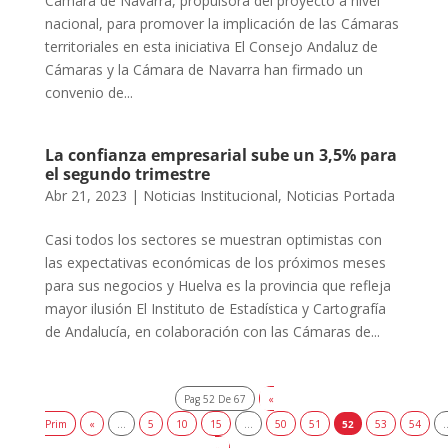
Cámara de Navarra, propulsora del proyecto a nivel
nacional, para promover la implicación de las Cámaras
territoriales en esta iniciativa El Consejo Andaluz de
Cámaras y la Cámara de Navarra han firmado un
convenio de...
La confianza empresarial sube un 3,5% para
el segundo trimestre
Abr 21, 2023
|
Noticias Institucional
,
Noticias Portada
Casi todos los sectores se muestran optimistas con
las expectativas económicas de los próximos meses
para sus negocios y Huelva es la provincia que refleja
mayor ilusión El Instituto de Estadística y Cartografía
de Andalucía, en colaboración con las Cámaras de...
Pag 52 De 67
«
Prim
«
...
5
10
15
...
50
51
52
53
54
.