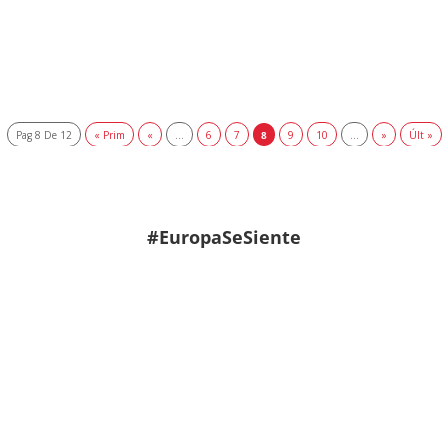
Pag 8 De 12
« Prim
«
...
6
7
8
9
10
...
»
Últ »
#EuropaSeSiente