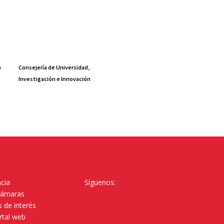
a
Consejería de Universidad,
Investigación e Innovación
cia
Síguenos:
Cámaras
 de interés
rtal web