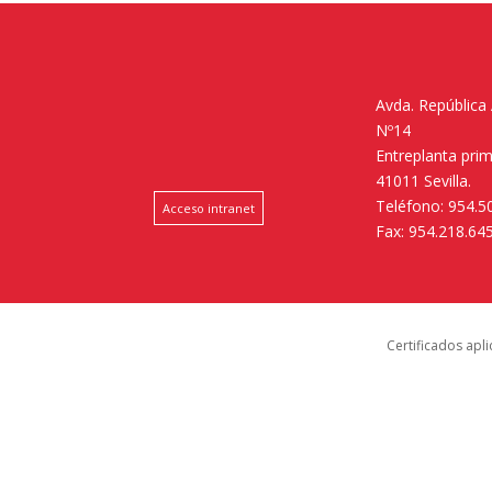
Avda. República
Nº14
Entreplanta pri
41011 Sevilla.
Teléfono: 954.5
Acceso intranet
Fax: 954.218.64
Certificados apl