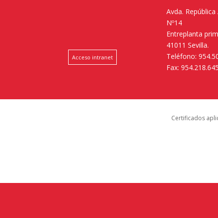
Avda. República
Nº14
Entreplanta pri
41011 Sevilla.
Teléfono: 954.5
Acceso intranet
Fax: 954.218.64
Certificados apl