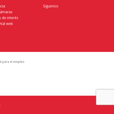
cia
Síguenos:
Cámaras
 de interés
rtal web
al para el empleo
s