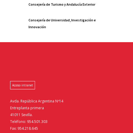
Consejería de Turismo y Andalucía Exterior
Consejería de Universidad, Investigación e
Innovación
Acceso intranet
Avda. República Argentina Nº14
Entreplanta primera
41011 Sevilla.
Teléfono: 954.501.303
Fax: 954.218.645