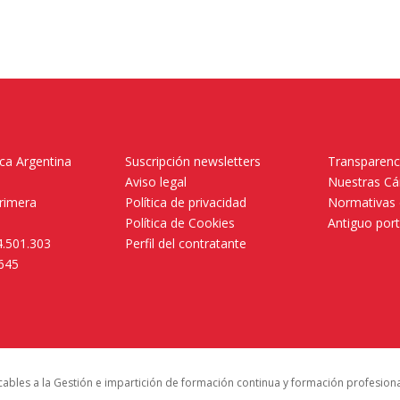
ica Argentina
Suscripción newsletters
Transparenc
Aviso legal
Nuestras C
primera
Política de privacidad
Normativas 
.
Política de Cookies
Antiguo por
4.501.303
Perfil del contratante
.645
icables a la Gestión e impartición de formación continua y formación profesion