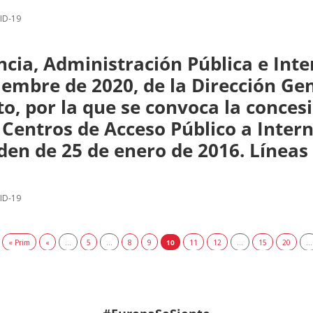
ID-19
ncia, Administración Pública e Inter
iembre de 2020, de la Dirección Gen
to, por la que se convoca la conce
Centros de Acceso Público a Interne
den de 25 de enero de 2016. Línea
ID-19
« Prim
«
...
5
...
8
9
10
11
12
...
15
20
...