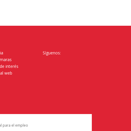
ia
Síguenos:
ámaras
de interés
tal web
al para el empleo