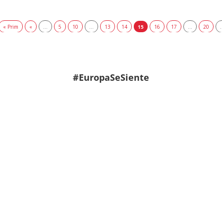
« Prim
«
...
5
10
...
13
14
15
16
17
...
20
.
#EuropaSeSiente