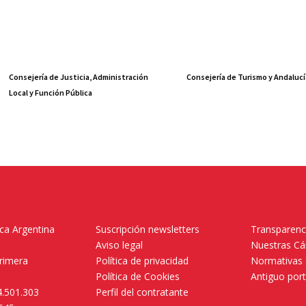
Consejería de Justicia, Administración
Consejería de Turismo y Andalucí
Local y Función Pública
ica Argentina
Suscripción newsletters
Transparenc
Aviso legal
Nuestras C
primera
Política de privacidad
Normativas 
.
Política de Cookies
Antiguo por
4.501.303
Perfil del contratante