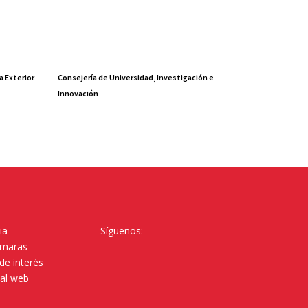
a Exterior
Consejería de Universidad, Investigación e
Innovación
ia
Síguenos:
ámaras
de interés
tal web