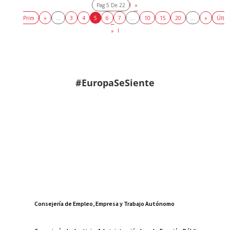
Pag 5 De 22
«
Prim
«
...
3
4
5
6
7
...
10
15
20
...
»
Últ
»
#EuropaSeSiente
Consejería de Empleo, Empresa y Trabajo Autónomo