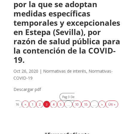
por la que se adoptan
medidas específicas
temporales y excepcionales
en Estepa (Sevilla), por
razón de salud pública para
la contención de la COVID-
19.
Oct 26, 2020
|
Normativas de interés
,
Normativas-
COVID-19
Descargar pdf
Pag 3 De
16
«
1
2
3
4
5
...
10
15
...
»
Últ »