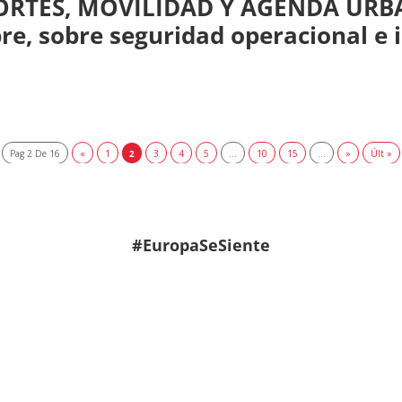
ORTES, MOVILIDAD Y AGENDA URBA
re, sobre seguridad operacional e 
Pag 2 De 16
«
1
2
3
4
5
...
10
15
...
»
Últ »
#EuropaSeSiente