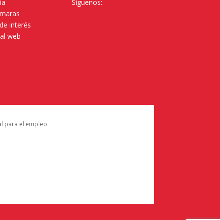
ia
Síguenos:
ámaras
de interés
tal web
al para el empleo