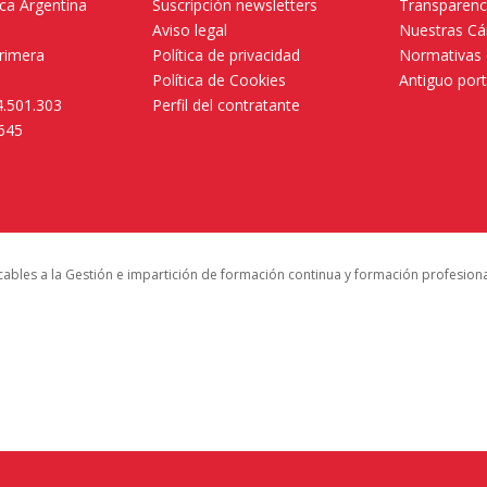
ica Argentina
Suscripción newsletters
Transparenc
Aviso legal
Nuestras C
primera
Política de privacidad
Normativas 
.
Política de Cookies
Antiguo por
4.501.303
Perfil del contratante
.645
icables a la Gestión e impartición de formación continua y formación profesion