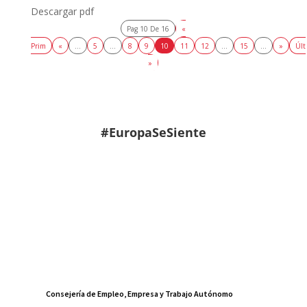
Descargar pdf
Pag 10 De 16
«
Prim
«
...
5
...
8
9
10
11
12
...
15
...
»
Últ
»
#EuropaSeSiente
Consejería de Empleo, Empresa y Trabajo Autónomo