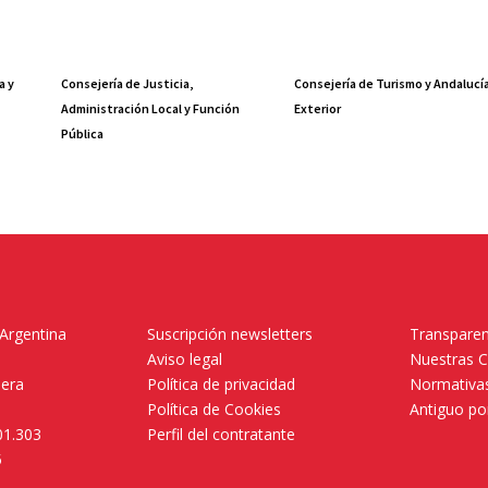
a y
Consejería de Justicia,
Consejería de Turismo y Andalucí
Administración Local y Función
Exterior
Pública
 Argentina
Suscripción newsletters
Transparen
Aviso legal
Nuestras 
mera
Política de privacidad
Normativas
Política de Cookies
Antiguo po
01.303
Perfil del contratante
5