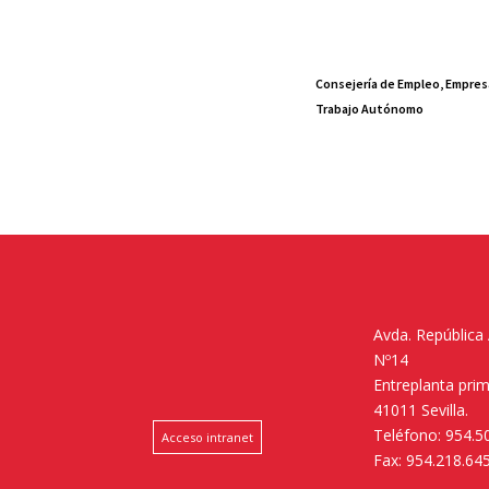
Consejería de Empleo, Empres
Trabajo Autónomo
Avda. República
Nº14
Entreplanta pri
41011 Sevilla.
Teléfono: 954.5
Acceso intranet
Fax: 954.218.64