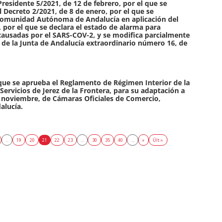
Presidente 5/2021, de 12 de febrero, por el que se
 Decreto 2/2021, de 8 de enero, por el que se
 Comunidad Autónoma de Andalucía en aplicación del
 por el que se declara el estado de alarma para
causadas por el SARS-COV-2, y se modifica parcialmente
l de la Junta de Andalucía extraordinario número 16, de
 que se aprueba el Reglamento de Régimen Interior de la
Servicios de Jerez de la Frontera, para su adaptación a
de noviembre, de Cámaras Oficiales de Comercio,
alucía.
...
19
20
21
22
23
...
30
35
40
...
»
Últ »