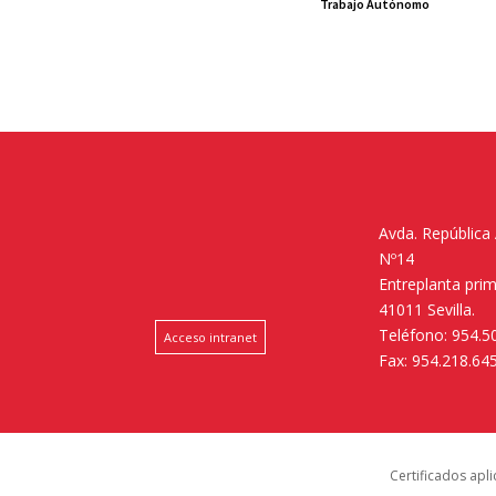
Trabajo Autónomo
Avda. República
Nº14
Entreplanta pri
41011 Sevilla.
Teléfono: 954.5
Acceso intranet
Fax: 954.218.64
Certificados apl