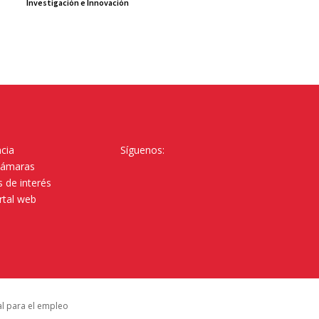
Investigación e Innovación
cia
Síguenos:
Cámaras
 de interés
rtal web
al para el empleo