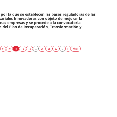
por la que se establecen las bases reguladoras de las
riales Innovadoras con objeto de mejorar la
nas empresas y se procede a la convocatoria
o del Plan de Recuperación, Transformación y
9
10
11
12
13
...
20
25
30
...
»
Últ »