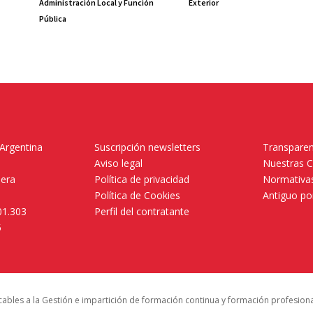
Administración Local y Función
Exterior
Pública
 Argentina
Suscripción newsletters
Transparen
Aviso legal
Nuestras 
mera
Política de privacidad
Normativas
Política de Cookies
Antiguo po
01.303
Perfil del contratante
5
icables a la Gestión e impartición de formación continua y formación profesion