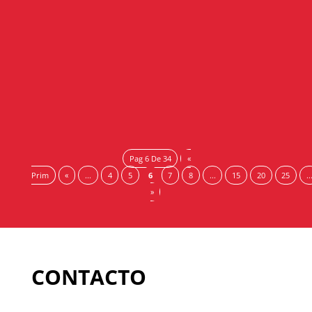
El Consejo Andaluz de Cámaras de Comercio participa
en el impulso de un nuevo programa de la Enterprise
Europe Network in Andalucía (EEN-Andalucía) con el
objetivo de ayudar a...
Pag 6 De 34
«
Prim
«
...
4
5
6
7
8
...
15
20
25
..
»
CONTACTO