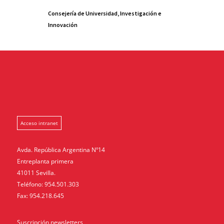
Consejería de Universidad, Investigación e
Innovación
Acceso intranet
Avda. República Argentina Nº14
Entreplanta primera
41011 Sevilla.
Teléfono: 954.501.303
Fax: 954.218.645
Suscripción newsletters