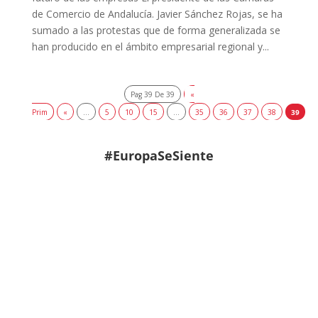
de Comercio de Andalucía. Javier Sánchez Rojas, se ha
sumado a las protestas que de forma generalizada se
han producido en el ámbito empresarial regional y...
Pag 39 De 39
«
Prim
«
...
5
10
15
...
35
36
37
38
39
#EuropaSeSiente