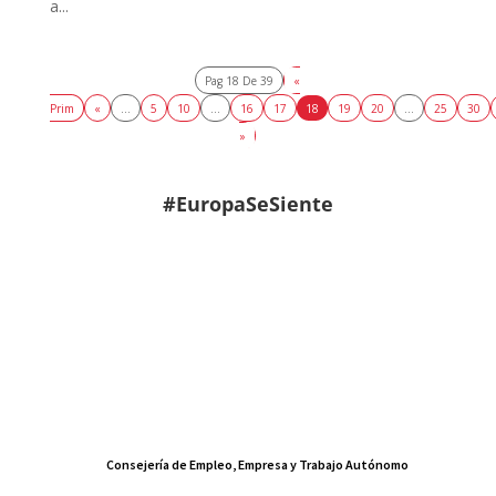
a...
Pag 18 De 39
«
Prim
«
...
5
10
...
16
17
18
19
20
...
25
30
»
#EuropaSeSiente
Consejería de Empleo, Empresa y Trabajo Autónomo