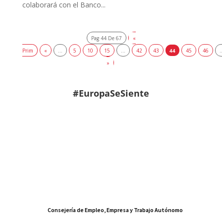
colaborará con el Banco...
Pag 44 De 67
«
Prim
«
...
5
10
15
...
42
43
44
45
46
.
»
#EuropaSeSiente
Consejería de Empleo, Empresa y Trabajo Autónomo