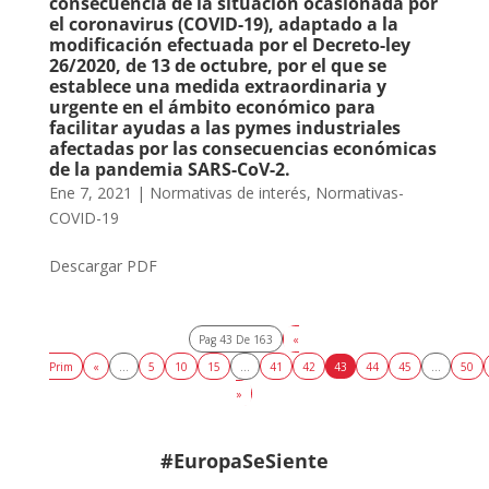
consecuencia de la situación ocasionada por
el coronavirus (COVID-19), adaptado a la
modificación efectuada por el Decreto-ley
26/2020, de 13 de octubre, por el que se
establece una medida extraordinaria y
urgente en el ámbito económico para
facilitar ayudas a las pymes industriales
afectadas por las consecuencias económicas
de la pandemia SARS-CoV-2.
Ene 7, 2021
|
Normativas de interés
,
Normativas-
COVID-19
Descargar PDF
Pag 43 De 163
«
Prim
«
...
5
10
15
...
41
42
43
44
45
...
50
»
#EuropaSeSiente