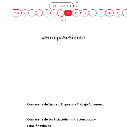
Pag 10 De 163
«
Prim
«
...
5
...
8
9
10
11
12
...
15
20
25
..
»
#EuropaSeSiente
Consejería de Empleo, Empresa y Trabajo Autónomo
Consejería de Justicia, Administración Local y
Función Pública