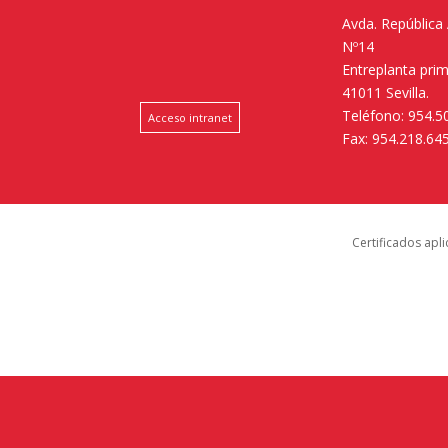
Avda. República
Nº14
Entreplanta pri
41011 Sevilla.
Teléfono: 954.5
Acceso intranet
Fax: 954.218.64
Certificados apl