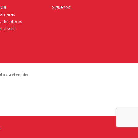
cia
Síguenos:
Cámaras
 de interés
rtal web
al para el empleo
s