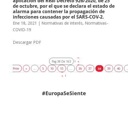
aplicación del Real Decreto 926/2020, de 25
de octubre, por el que se declara el estado de
alarma para contener la propagación de
infecciones causadas por el SARS-COV-2.
Ene 18, 2021
|
Normativas de interés
,
Normativas-
COVID-19
Descargar PDF
Pag 38 De 163
«
Prim
«
...
5
10
15
...
36
37
38
39
40
.
»
#EuropaSeSiente