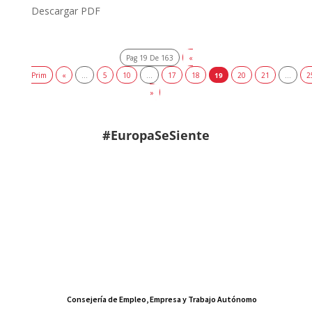
Descargar PDF
Pag 19 De 163
«
Prim
«
...
5
10
...
17
18
19
20
21
...
2
»
#EuropaSeSiente
Consejería de Empleo, Empresa y Trabajo Autónomo