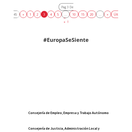
Pag 3 De
45
«
1
2
3
4
5
...
10
15
20
...
»
Últ
»
#EuropaSeSiente
Consejería de Empleo, Empresa y Trabajo Autónomo
Consejería de Justicia, Administración Local y