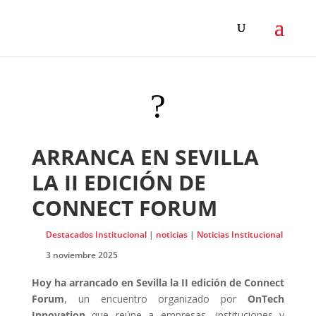
?
ARRANCA EN SEVILLA
LA II EDICIÓN DE
CONNECT FORUM
Destacados Institucional
|
noticias
|
Noticias Institucional
3 noviembre 2025
Hoy ha arrancado en Sevilla la II edición de Connect
Forum
, un encuentro organizado por
OnTech
Innovation
que reúne a empresas, instituciones y