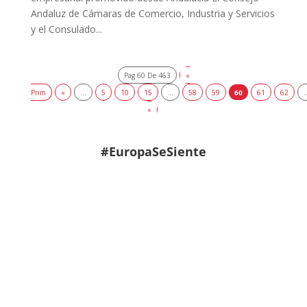
Andaluz de Cámaras de Comercio, Industria y Servicios
y el Consulado...
Pag 60 De 463
«
Prim
«
...
5
10
15
...
58
59
60
61
62
.
»
#EuropaSeSiente