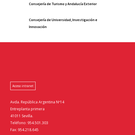
Consejería de Turismo y Andalucía Exterior
Consejería de Universidad, Investigación e
Innovación
Acceso intranet
Avda. República Argentina Nº14
Entreplanta primera
41011 Sevilla.
Teléfono: 954.501.303
Fax: 954.218.645