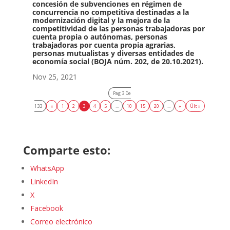
concesión de subvenciones en régimen de
concurrencia no competitiva destinadas a la
modernización digital y la mejora de la
competitividad de las personas trabajadoras por
cuenta propia o autónomas, personas
trabajadoras por cuenta propia agrarias,
personas mutualistas y diversas entidades de
economía social (BOJA núm. 202, de 20.10.2021).
Nov 25, 2021
Pag 3 De
133
«
1
2
3
4
5
...
10
15
20
...
»
Últ »
Comparte esto:
WhatsApp
LinkedIn
X
Facebook
Correo electrónico