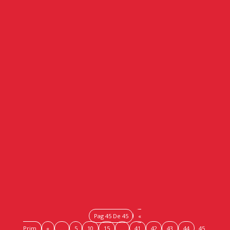
Recogió la empresa Ortiz & Reed, de Linares El
presidente del Consejo Andaluz de Cámaras, Antonio
Ponce, hizo entrega del Premio ALAS en la categoría
‘Ecommerce...
Pag 45 De 45
«
Prim
«
...
5
10
15
...
41
42
43
44
45