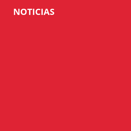
NOTICIAS
Pleno constituyente El pleno constituyente de la Cámara