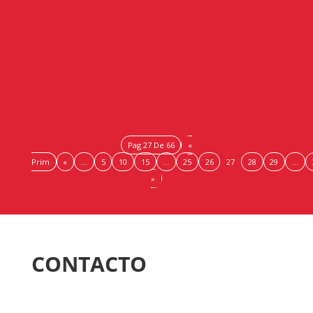
Serán un total de nueve y permitirán a los empresarios
conocer las regulaciones aplicables en sus sectores de
actividad y las normas que deben cumplir para evitar
sanciones y...
Pag 27 De 66
«
Prim
«
...
5
10
15
...
25
26
27
28
29
...
»
CONTACTO