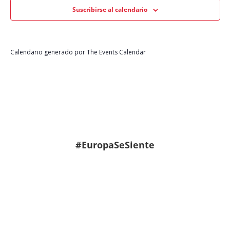
vistas
Suscribirse al calendario
de
Evento
Calendario generado por
The Events Calendar
#EuropaSeSiente