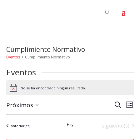
Cumplimiento Normativo
Eventos
Cumplimiento Normativo
Eventos
No se ha encontrado ningún resultado.
Aviso
Navega
Na
Próximos
Buscar
Lista
de
de
Selecciona
vis
la
búsqu
Eventos
Hoy
siguiente(s)
Eventos
anterior(es)
de
fecha.
y
Eve