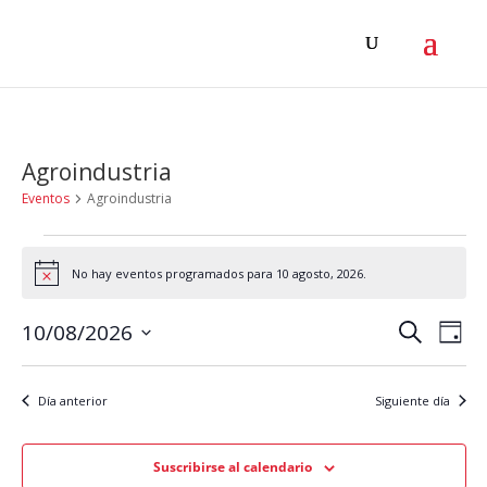
Agroindustria
Eventos
Agroindustria
Eventos
No hay eventos programados para 10 agosto, 2026.
en
Aviso
10
Navega
Na
10/08/2026
Buscar
Día
agosto,
de
de
Selecciona
2026
vis
la
búsqu
Día anterior
Siguiente día
de
fecha.
y
Eve
vistas
Suscribirse al calendario