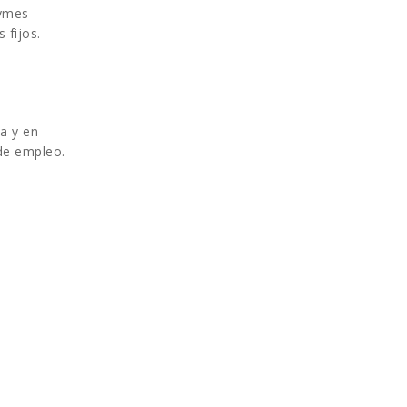
pymes
 fijos.
da y en
 de empleo.