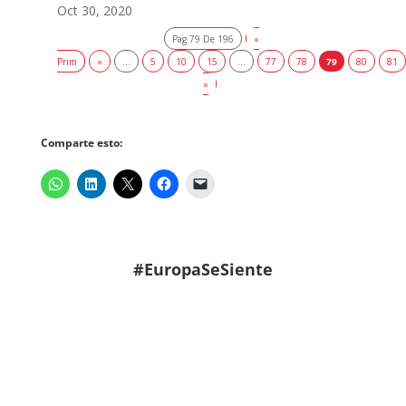
Oct 30, 2020
Pag 79 De 196
«
Prim
«
...
5
10
15
...
77
78
79
80
81
»
Comparte esto:
#EuropaSeSiente