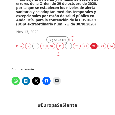
errores de la Orden de 29 de octubre de 2020,
por la que se establecen los niveles de alerta
sanitaria y se adoptan medidas temporales y
excepcionales por razón de salud pública en
Andalucía, para la contención de la COVID-19
(BOJA extraordinario núm. 73, de 30.10.2020)
Nov 13, 2020
Pag 72 De 196
«
Prim
«
...
5
10
15
...
70
71
72
73
74
»
Comparte esto:
#EuropaSeSiente